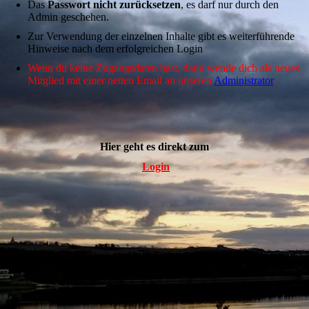
Das
Passwort nicht zurücksetzen
, es darf nur durch den
Admin geschehen.
Zur Verwendung der einzelnen Inhalte gibt es weiterführende
Hinweise nach dem erfolgreichen Login
Wenn du keine Zugangsdaten hast, dann wende dich als neues
Mitglied mit einer netten Email an unseren
Administrator
.
Hier geht es direkt zum
Login